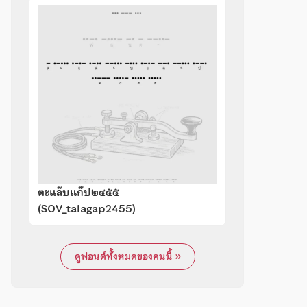
ตะแล๊บแก๊ป๒๔๕๕
(SOV_talagap2455)
ดูฟอนต์ทั้งหมดของคนนี้ »