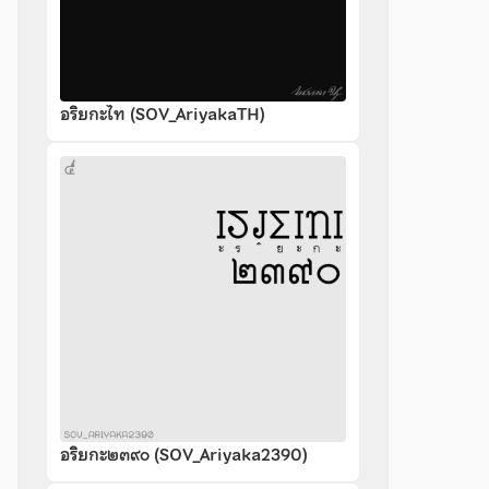
อริยกะไท (SOV_AriyakaTH)
อริยกะ๒๓๙๐ (SOV_Ariyaka2390)