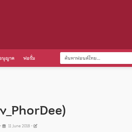
อนุญาต
ฟอรั่ม
ov_PhorDee)
•
11 June 2018
•