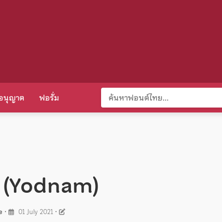
อนุญาต
ฟอรั่ม
ำ (Yodnam)
e
•
01 July 2021
•