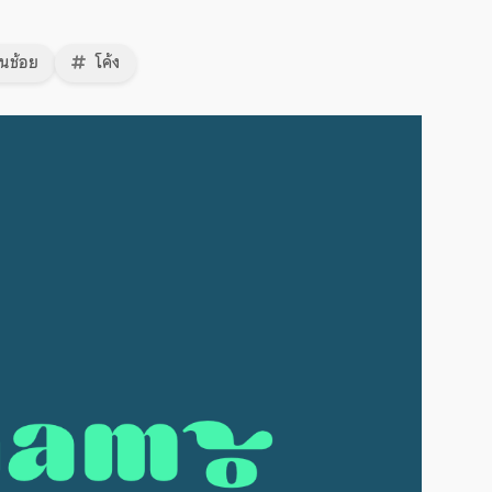
นช้อย
โค้ง