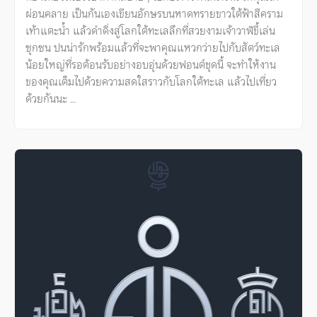
ผ่อนคลาย เป็นกันเองเขียนอักษรบนหาดทรายขาวใต้ฟ้าสีคราม
เท้าแตะน้ำ แล้วดำดิ่งสู่โลกใต้ทะเลลึกที่สวยงามเจ้าวาฬขี้เล่น
ซุกซน ปนน่ารักพร้อมแล้วที่จะพาคุณแหวกว่ายไปกับสัตว์ทะเล
น้อยใหญ่ที่รอต้อนรับอย่างอบอุ่นด้วยฟอนต์ชุดนี้ จะทำให้งาน
ของคุณเต็มไปด้วยความสดใสราวกับโลกใต้ทะเล แล้วไปเที่ยว
ด้วยกันนะ …