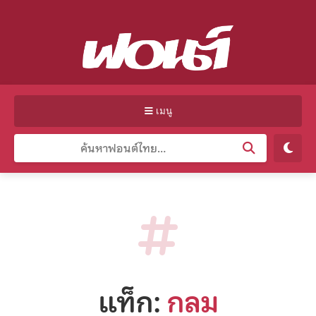
เมนู
แท็ก:
กลม