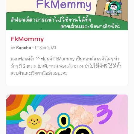
FkMommy
by
Kancha
•
17 Sep 2023
แจกฟอนต์จ้า ^^ ฟอนต์ FkMommy เป็นฟอนต์แนวตัวโตๆ น่า
รักๆ มี 2 ขนาด (ปกติ, หนา) ฟอนต์สามารถนำไปใช้ได้ฟรี ใช้ได้ทั้ง
ส่วนตัวและเชิงพาณิชย์เลยนะคะ