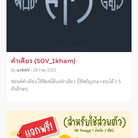
คำเดียว (SOV_1kham)
by
uvSOV
•
28 Feb 2023
ฟอนต์คำเดียว ใช้พิมพ์ได้แค่คำเดียว (ใช้พยัญชนะ+สระได้ 1-5
ตัวอักษร)