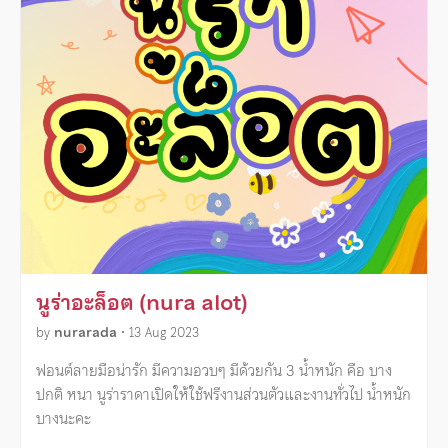
นูร่าอะล็อต (nura alot)
by
nurarada
•
13 Aug 2023
ฟอนต์ลายมือน่ารัก มีความอวบๆ มีด้วยกัน 3 น้ำหนัก คือ บาง
ปกติ หนา นูร่าราดาเปิดให้ใช้ฟรีงานส่วนตัวและงานทั่วไป น้ำหนัก
บางนะคะ