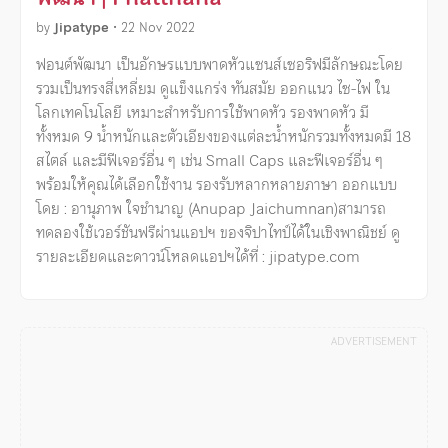
by
Jipatype
•
22 Nov 2022
ฟอนต์พัฒนา เป็นอักษรแบบพาดหัวแซนส์เซอริฟมีลักษณะโดย
รวมเป็นทรงสี่เหลี่ยม ดูแข็งแกร่ง ทันสมัย ออกแนว ไซ-ไฟ ใน
โลกเทคโนโลยี เหมาะสำหรับการใช้พาดหัว รองพาดหัว มี
ทั้งหมด 9 น้ำหนักและตัวเอียงของแต่ละน้ำหนักรวมทั้งหมดมี 18
สไตล์ และมีฟีเจอร์อื่น ๆ เช่น Small Caps และฟีเจอร์อื่น ๆ
พร้อมให้คุณได้เลือกใช้งาน รองรับหลากหลายภาษา ออกแบบ
โดย : อานุภาพ ใจชำนาญ (Anupap Jaichumnan)สามารถ
ทดลองใช้เวอร์ชันฟรีผ่านแอปฯ ของจิปาไทป์ได้ในเชิงพาณิชย์ ดู
รายละเอียดและดาวน์โหลดแอปฯได้ที่ : jipatype.com