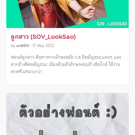
ลูกสาว (SOV_LookSao)
by
uvSOV
•
17 May 2023
ฟอนต์ลูกสาว ต้นทางจากอักษรสมัย ร.๕ มีพยัญชนะแคบๆ และ
ลากข้างติดพยัญชนะ เนื่องด้วยตัวอักษรค่อนข้างชิดใกล้ ใช้งาน
พาดหัวเหมาะกว่า