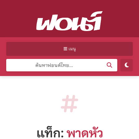
เมนู
แท็ก:
พาดหัว