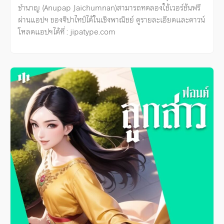
ชำนาญ (Anupap Jaichumnan)สามารถทดลองใช้เวอร์ชันฟรี
ผ่านแอปฯ ของจิปาไทป์ได้ในเชิงพาณิชย์ ดูรายละเอียดและดาวน์
โหลดแอปฯได้ที่ : jipatype.com