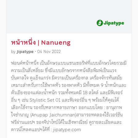
หน้าหนึ่ง | Nanueng
by
Jipatype
•
04 Nov 2022
ฟอนต์หน้าหนึ่ง เป็นอักษรแบบแซนเซอริฟที่แบบอักษรโดยรวมมี
ความเป็นสี่เหลี่ยม ซึ่งมีแบบอักษรจากหนังสือพิมพ์เป็นแรง
บันดาลใจ ดูแข็งแกร่ง มีความเป็นเครื่องกล เครื่องจักรทันสมัย
เหมาะสำหรับการใช้พาดหัว รองพาดหัว มีทั้งหมด 9 น้ำหนักและ
ตัวเอียงของแต่ละน้ำหนัก รวมทั้งหมดมี 18 สไตล์ และมีฟีเจอร์
อื่น ๆ เช่น Stylistic Set 01 และฟีเจอร์อื่น ๆ พร้อมให้คุณได้
เลือกใช้งาน รองรับหลากหลายภาษา ออกแบบโดย : อานุภาพ
ใจชำนาญ (Anupap Jaichumnan)สามารถทดลองใช้เวอร์ชัน
ฟรีผ่านแอปฯ ของจิปาไทป์ได้ในเชิงพาณิชย์ ดูรายละเอียดและ
ดาวน์โหลดแอปฯได้ที่ : jipatype.com