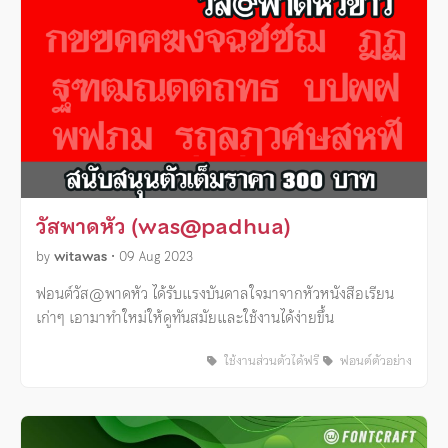
วัสพาดหัว (was@padhua)
by
witawas
•
09 Aug 2023
ฟอนต์วัส@พาดหัว ได้รับแรงบันดาลใจมาจากหัวหนังสือเรียน
เก่าๆ เอามาทำใหม่ให้ดูทันสมัยและใช้งานได้ง่ายขึ้น
ใช้งานส่วนตัวได้ฟรี
ฟอนต์ตัวอย่าง