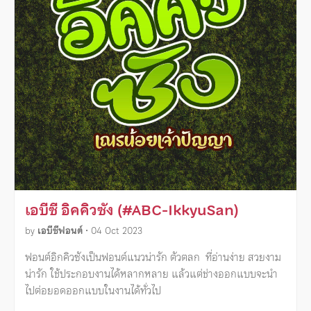
เอบีซี อิคคิวซัง (#ABC-IkkyuSan)
by
เอบีซีฟอนต์
•
04 Oct 2023
ฟอนต์อิกคิวซังเป็นฟอนต์แนวน่ารัก ตัวตลก ที่อ่านง่าย สวยงาม
น่ารัก ใช้ประกอบงานได้หลากหลาย แล้วแต่ช่างออกแบบจะนำ
ไปต่อยอดออกแบบในงานได้ทั่วไป