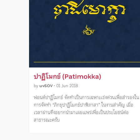
ปาฏิโมกข์ (Patimokka)
by
uvSOV
•
01 Jun 2018
ฟอนต์ปาฏิโมกข์ จัดทำเป็นการเฉพาะเร่งด่วนเพื่อสำรองใน
การจัดทำ “ภิกขุปาฏิโมกข์ปาฬิภาสา” ในงานสำคัญ เมื่อ
เวลาผ่านจึงอยากนำมาเผยแพร่เพื่อเป็นประโยชน์ต่อ
สาธารณะครับ