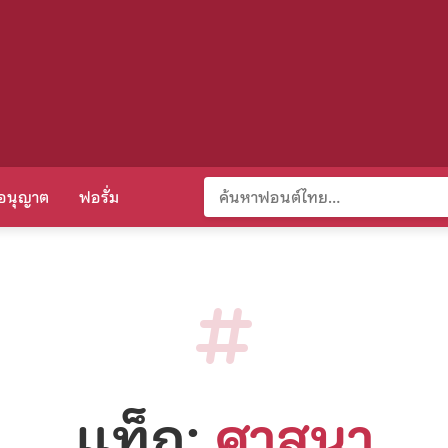
อนุญาต
ฟอรั่ม
แท็ก:
ศาสนา