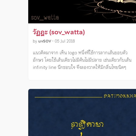
วัฏฎะ (sov_watta)
by
uvSOV
•
05 Jul 2018
แนวคิดมาจาก เห็น logo หนึ่งที่ใช้การลากเส้นขอบตัว
อักษร โดยใช้เส้นเดียวไม่มีต้นไม่มีปลาย เช่นเดียวกับเส้น
infinity line นึกชอบใจ จึงลองวาดให้มีกลิ่นไทยนิดๆ