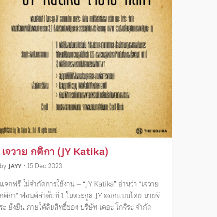
เจวาย กติกา (JY Katika)
by
JAYY
•
15 Dec 2023
แจกฟรี ไม่จำกัดการใช้งาน – “JY Katika” อ่านว่า “เจวาย
กติกา” ฟอนต์ลำดับที่ 1 ในตระกูล JY ออกแบบโดย นายจิ
ระ ยั่งยืน ภายใต้ลิขสิทธิ์ของ บริษัท เดอะ โกจิระ จำกัด