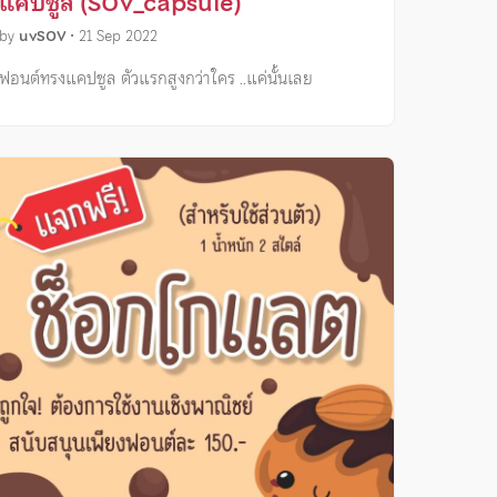
แคปซูล (SOV_capsule)
by
uvSOV
•
21 Sep 2022
ฟอนต์ทรงแคปซูล ตัวแรกสูงกว่าใคร ..แค่นั้นเลย