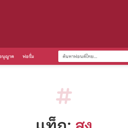
อนุญาต
ฟอรั่ม
แท็ก:
สูง