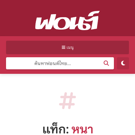
เมนู
แท็ก:
หนา