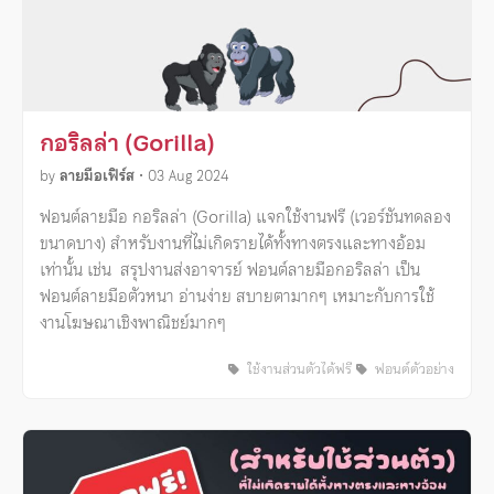
กอริลล่า (Gorilla)
by
ลายมือเฟิร์ส
•
03 Aug 2024
ฟอนต์ลายมือ กอริลล่า (Gorilla) แจกใช้งานฟรี (เวอร์ชันทดลอง
ขนาดบาง) สำหรับงานที่ไม่เกิดรายได้ทั้งทางตรงและทางอ้อม
เท่านั้น เช่น สรุปงานส่งอาจารย์ ฟอนต์ลายมือกอริลล่า เป็น
ฟอนต์ลายมือตัวหนา อ่านง่าย สบายตามากๆ เหมาะกับการใช้
งานโฆษณาเชิงพาณิชย์มากๆ
ใช้งานส่วนตัวได้ฟรี
ฟอนต์ตัวอย่าง