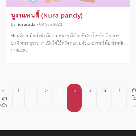
นูร่าแพนดี้ (Nura pandy)
by
nurarada
•
09 Sep 2023
ฟอนต์ลายมือน่ารัก มีความหนาๆ มีด้วยกัน 3 น้ำหนัก คือ บาง
ปกติ หนา นูร่าราดาเปิดให้ใช้ฟรีงานส่วนตัวและงานทั่วไป น้ำหนัก
บางนะคะ
Posts
«
1
…
10
11
12
13
14
15
ถั
ก่อน
ไ
pagination
หน้า
»