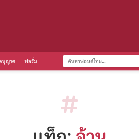
อนุญาต
ฟอรั่ม
แท็ก:
อ้วน