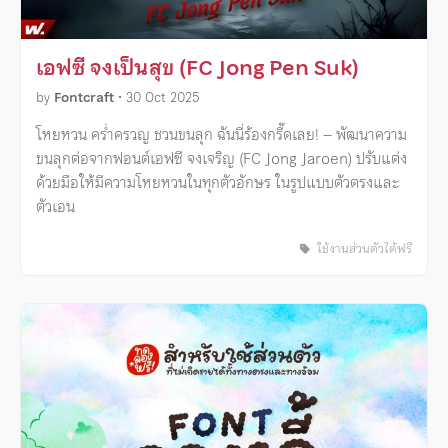
เอฟซี จงเป็นสุข (FC Jong Pen Suk)
by
Fontcraft
•
30 Oct 2025
โหยหวน คร่ำครวญ ชวนขนลุก ฉันนี่ร้องกรี๊ดเลย! – พัฒนาความ
ขนลุกต่อจากฟอนต์เอฟซี จงเจริญ (FC Jong Jaroen) ปรับแต่ง
ด้วยมือให้มีความโหยหวนในทุกตัวอักษร ในรูปแบบตัวตรงและ
ตัวเอน
ใช้งานส่วนตัวได้ฟรี