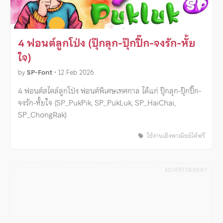
4 ฟอนต์ลูกโป่ง (ปุ๊กลุก-ปุ๊กปิ๊ก-จงรัก-หั้ย
ใจ)
by
SP-Font
•
12 Feb 2026
4 ฟอนต์สไตล์ลูกโป่ง ฟอนต์พิเศษเทศกาล ได้แก่ ปุ๊กลุก-ปุ๊กปิ๊ก-
จงรัก-หั้ยใจ (SP_PukPik, SP_PukLuk, SP_HaiChai,
SP_ChongRak)
ใช้งานเชิงพาณิชย์ได้ฟรี