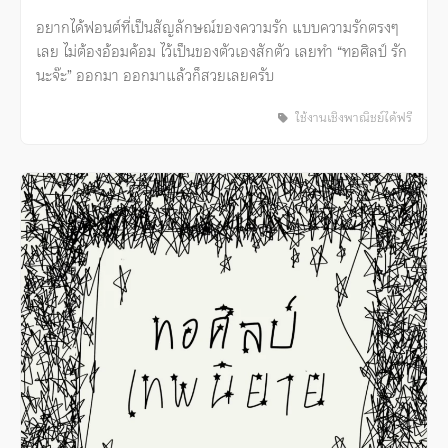
อยากได้ฟอนต์ที่เป็นสัญลักษณ์ของความรัก แบบความรักตรงๆ
เลย ไม่ต้องอ้อมค้อม ไว้เป็นของตัวเองสักตัว เลยทำ “ทอศิลป์ รัก
นะจ๊ะ” ออกมา ออกมาแล้วก็สวยเลยครับ
ใช้งานเชิงพาณิชย์ได้ฟรี