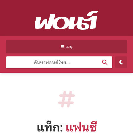
เมนู
แท็ก:
แฟนซี