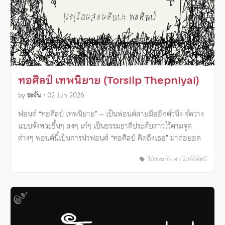
ทอศิลป์ เทพนิยาย (Torsilp Thepniyai)
by
ระจัน
•
02 Jun 2026
ฟอนต์ “ทอศิลป์ เทพนิยาย” – เป็นฟอนต์ลายมืออีกตัวนึง จัดวาง
แบบจังหวะขึ้นๆ ลงๆ เก๋ๆ เป็นธรรมชาติประดับดาวไว้ตามจุด
ต่างๆ ฟอนต์นี้เป็นการนำฟอนต์ “ทอศิลป์ คิดถึงเธอ” มาต่อยอด
ใช้งานเชิงพาณิชย์ได้ฟรี