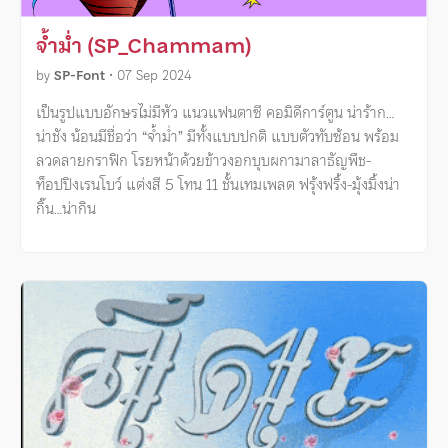
จ้ำม่ำ (SP_Chammam)
by
SP-Font
•
07 Sep 2024
เป็นรูปแบบอักษรไม่มีหัว แนวแฟนตาซี คอมิดีการ์ตูน น่าร้าก…
น่าชัง น้อนมีชื่อว่า “จ้ำม่ำ” มีทั้งแบบปกติ แบบตัวทับซ้อน พร้อม
ลวดลายกราฟิก โรยหน้าด้วยข้าวงอกบุบผกามาลาธัญพืช-
ท็อปปิงเรนโบว์ แต่งสี 5 โทน 11 ชั้นเทมเพลต ฟรุ้งฟริ้ง-มุ้งมิ้งน่า
กิ๊น…น่ากิน