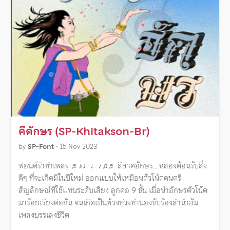
คีตักษร (SP-Khitakson-Br)
by
SP-Font
•
15 Nov 2023
ฟอนต์รำทำเพลง ♬♪♩♩♪♫♬ ลีลาศอักษร… ฉลองต้อนรับสิ่ง
ดีๆ ที่จะเกิดมีในปีใหม่ ออกแบบให้เหมือนตัวโน้ตดนตรี
สัญลักษณ์ที่ใช้แทนระดับเสียง ลูกคอ 9 ชั้น เมื่อนำอักษรตัวโน้ต
มาร้อยเรียงต่อกัน จนเกิดเป็นห้วงท่วงทำนองขับร้องลำนำฮัม
เพลงบรรเลงชีวิต