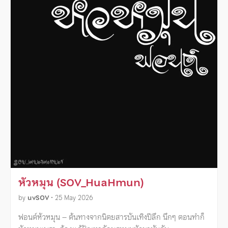
หัวหมุน (SOV_HuaHmun)
by
uvSOV
•
25 May 2026
ฟอนต์หัวหมุน – ต้นทางจากนิตยสารบันเทิงปีลึก นึกๆ ตอนทำก็