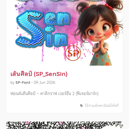
เส้นศิลป์ (SP_SenSin)
by
SP-Font
•
09 Jun 2026
ฟอนต์เส้นศิลป์ – คาลิกราฟ เวอร์ชัน 2 (ฟีเจอร์มาร์ก)
ใช้งานเชิงพาณิชย์ได้ฟรี