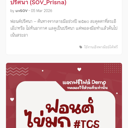
ปริศนา (SOV_Prisna)
by
uvSOV
•
05 Mar 2026
ฟอนต์ปริศนา – ต้นทางจากลายมือช่วงปี ๒๕๒๐ สะดุดตาที่สระอิ
เอ๊ะ!หรือ ไม่หันอากาศ แลดูเป็นปริศนา แต่พอลงมือทำแล้วดันไป
เน้นสระอา
ใช้งานเชิงพาณิชย์ได้ฟรี