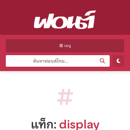
เมนู
แท็ก:
display