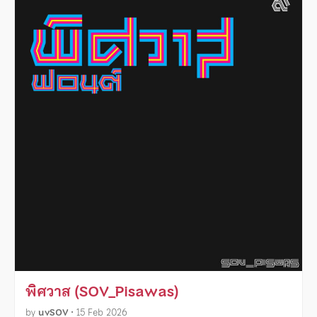
พิศวาส (SOV_Pisawas)
by
uvSOV
•
15 Feb 2026