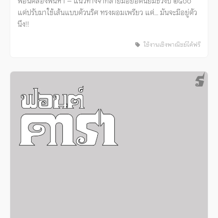
ฟอนต์สองพันห้า – แนวทางจากลายมือยอดนิยมช่วงปี ๒๕๐๐
แต่ปรับมาใช้เส้นแบบตัวนริศ ทรงผอมเพรียว แต่… มันจะมีอยู่ตัว
นึง!!
ใช้งานเชิงพาณิชย์ได้ฟรี