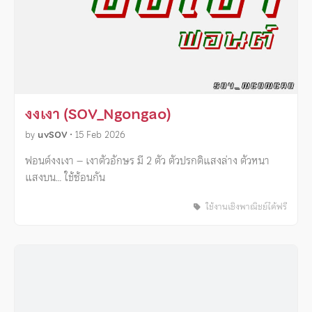
งงเงา (SOV_Ngongao)
by
uvSOV
•
15 Feb 2026
ฟอนต์งงเงา – เงาตัวอักษร มี 2 ตัว ตัวปรกติแสงล่าง ตัวหนา
แสงบน… ใช้ซ้อนกัน
ใช้งานเชิงพาณิชย์ได้ฟรี