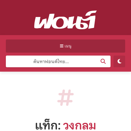
เมนู
แท็ก:
วงกลม