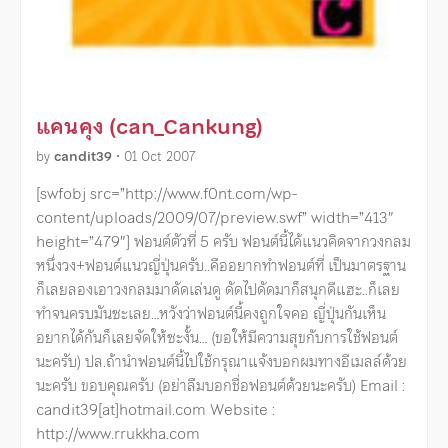
แคนคุง (can_Cankung)
by
candit39
•
01 Oct 2007
[swfobj src=”http://www.f0nt.com/wp-
content/uploads/2009/07/preview.swf” width=”413″
height=”479″] ฟอนต์ตัวที่ 5 ครับ ฟอนต์นี้ได้แนวคิดจากวงกลม
หนึ่งวง+ฟอนต์แนวญี่ปุ่นครับ..คืออยากทำฟอนต์ที่ เป็นมาตรฐาน
ก็เลยลองเอาวงกลมมาดัดเล่นดู ดัดไปดัดมาก็สนุกดีแฮะ..ก็เลย
ทำจนครบมันซะเลย…หวังว่าฟอนต์นี้คงถูกใจคอ ญี่ปุ่นกันเห็น
อยากได้กันก็เลยจัดให้ซะงั้น… (ขอให้มีความสุขกับการใช้ฟอนต์
นะครับ) ปล.ถ้านำฟอนต์นี้ไปใช้กรุณาแจ้งบอกผมทางอีเมลล์ด้วย
นะครับ ขอบคุณครับ (อย่าลืมบอกชื่อฟอนต์ด้วยนะครับ) Email :
candit39[at]hotmail.com Website :
http://www.rrukkha.com