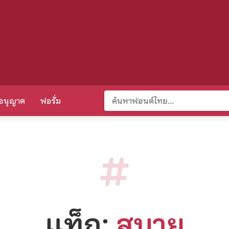
อนุญาต
ฟอรั่ม
แท็ก:
สบาย