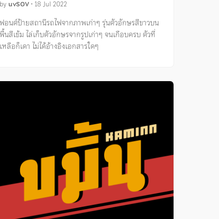
by
uvSOV
•
18 Jul 2022
ฟอนต์ป้ายสถานีรถไฟจากภาพเก่าๆ รุ่นตัวอักษรสีขาวบน
พื้นสีเข้ม ไล่เก็บตัวอักษรจากรูปเก่าๆ จนเกือบครบ ตัวที่
เหลือก็เดา ไม่ได้อ้างอิงเอกสารใดๆ