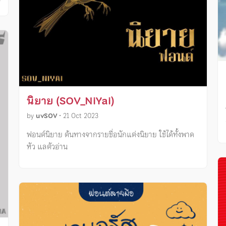
ี
นิยาย (SOV_NiYai)
by
uvSOV
•
21 Oct 2023
ฟอนต์นิยาย ต้นทางจากรายชื่อนักแต่งนิยาย ใช้ได้ทั้งพาด
หัว แลตัวอ่าน