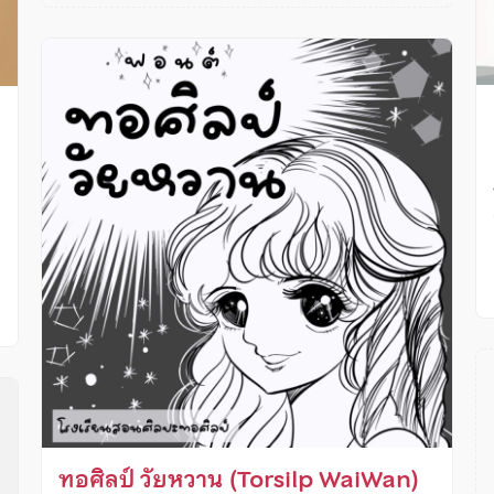
ง
ทอศิลป์ วัยหวาน (Torsilp WaiWan)