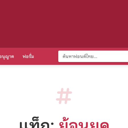
อนุญาต
ฟอรั่ม
แท็ก:
ย้อนยุค