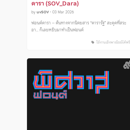
ดารา (SOV_Dara)
by
uvSOV
•
03 Mar 2026
ฟอนต์ดารา – ต้นทางจากนิตยสาร “ดารารัฐ” สะดุดที่สระ
อา… ก็เลยหยิบมาทำเป็นฟอนต์
ใช้งานเชิงพาณิชย์ได้ฟร