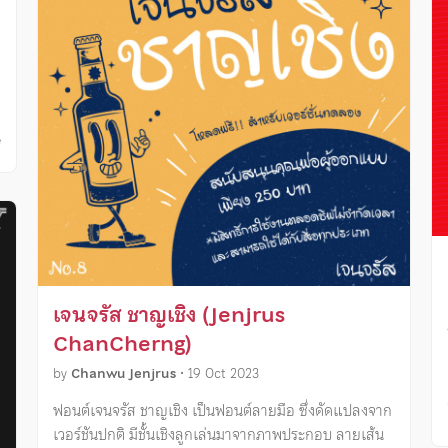
ี
เจนจรัส ชาญเชิง (Jenjrus
ChanCherng)
by
Chanwu Jenjrus
•
19 Oct 2023
ฟอนต์เจนจรัส ชาญเชิง เป็นฟอนต์ลายมือ ซึ่งดัดแปลงจาก
เวอร์ชันปกติ มีชั้นเชิงลูกเล่นมาจากภาพประกอบ ลายเส้น