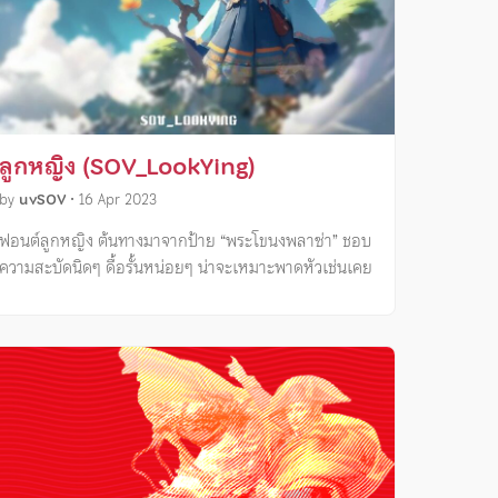
ลูกหญิง (SOV_LookYing)
by
uvSOV
•
16 Apr 2023
ฟอนต์ลูกหญิง ต้นทางมาจากป้าย “พระโขนงพลาซ่า” ชอบ
ความสะบัดนิดๆ ดื้อรั้นหน่อยๆ น่าจะเหมาะพาดหัวเช่นเคย