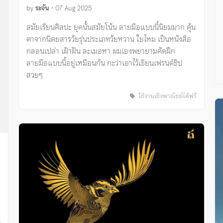
by
ระจัน
•
07 Aug 2025
สมัยเรียนศิลปะ ยุคนั้นสมัยโน้น ลายมือแบบนี้นิยมมาก คุ้น
ตาจากนิตยสารวัยรุ่นประเภทวัยหวาน ใยไหม เป็นหนังสือ
กลอนเปล่า เฝ้าฝัน ละเมอหา ผมเองพยายามคัดฝึก
ลายมือแบบนี้อยู่เหมือนกัน กะว่าเอาไว้เขียนเฟรนด์ชิป
สวยๆ
ใช้งานเชิงพาณิชย์ได้ฟรี