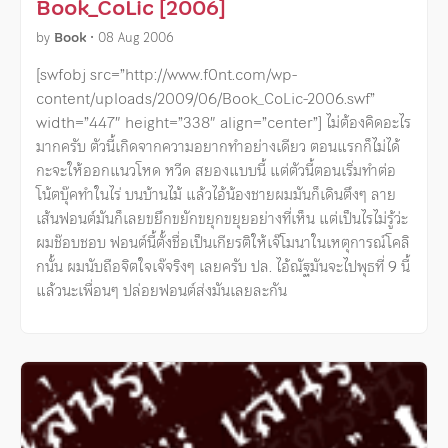
Book_CoLic [2006]
by
Book
•
08 Aug 2006
[swfobj src=”http://www.f0nt.com/wp-
content/uploads/2009/06/Book_CoLic-2006.swf”
width=”447″ height=”338″ align=”center”] ไม่ต้องคิดอะไร
มากครับ ตัวนี้เกิดจากความอยากทำอย่างเดียว ตอนแรกก็ไม่ได้
กะจะให้ออกแนวโหด หวีด สยองแบบนี้ แต่ตัวนี้ตอนเริ่มทำต่อ
โน้ตบุ๊คทำในไร่ บนบ้านไม้ แล้วไอ้น้องชายผมมันก็เดินตึงๆ ลาย
เส้นฟอนต์มันก็เลยขยึกขยักขยุกขยุยอย่างที่เห็น แต่เป็นไรไม่รู้ว่ะ
ผมช๊อบชอบ ฟอนต์นี้ตั้งชื่อเป็นเกียรติให้เจ๊โมนาในเหตุการณ์โคลิ
กนั้น ผมนับถือจิตใจเจ๊จริงๆ เลยครับ ปล. ไอ้ณัฐมันจะไปพุธที่ 9 นี้
แล้วนะเพื่อนๆ ปล่อยฟอนต์ส่งมันเลยละกัน