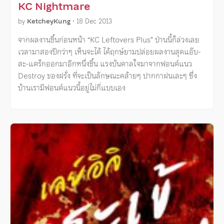
KC Nightmare
by
KetcheyKung
•
18 Dec 2013
จากผลงานชิ้นก่อนหน้า “KC Leftovers Plus” ป่านนี้ก็ล่วงเลย
เวลามาสองปีกว่าๆ เห็นจะได้ ได้ฤกษ์ยามปล่อยผลงานสุดแอ๊บ-
สะ-แตร็กออกมาอีกหนึ่งชิ้น แรงบันดาลใจมาจากฟอนต์แนว
Destroy ของฝรั่ง ที่จะเป็นลักษณะคล้ายๆ ปากกาฝนเละๆ ซึ่ง
บ้านเรามีฟอนต์แนวนี้อยู่ไม่กี่แบบเอง