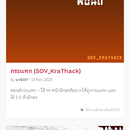
กระแทก (SOV_KraThack)
by
uvSOV
•
13 Nov 2025
ฟอนต์กระแทก – ใช้ ฯฯ หน้าอักษรที่อยากให้ถูกกระแทก แตก
ได้ 1-5 ตัวอักษร
ใช้งานเชิงพาณิชย์ได้ฟรี