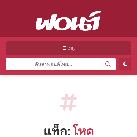
เมนู
แท็ก:
โหด