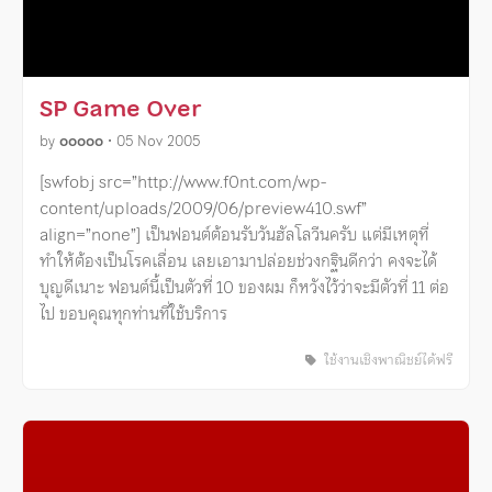
SP Game Over
by
ooooo
•
05 Nov 2005
[swfobj src=”http://www.f0nt.com/wp-
content/uploads/2009/06/preview410.swf”
align=”none”] เป็นฟอนต์ต้อนรับวันฮัลโลวีนครับ แต่มีเหตุที่
ทำให้ต้องเป็นโรคเลื่อน เลยเอามาปล่อยช่วงกฐินดีกว่า คงจะได้
บุญดีเนาะ ฟอนต์นี้เป็นตัวที่ 10 ของผม ก็หวังไว้ว่าจะมีตัวที่ 11 ต่อ
ไป ขอบคุณทุกท่านที่ใช้บริการ
ใช้งานเชิงพาณิชย์ได้ฟรี