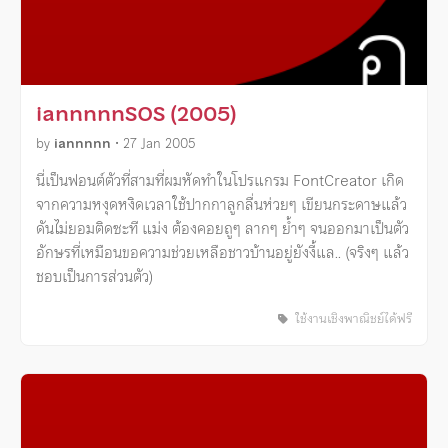
iannnnnSOS (2005)
by
iannnnn
•
27 Jan 2005
นี่เป็นฟอนต์ตัวที่สามที่ผมหัดทำในโปรแกรม FontCreator เกิด
จากความหงุดหงิดเวลาใช้ปากกาลูกลื่นห่วยๆ เขียนกระดาษแล้ว
ดันไม่ยอมติดซะที แม่ง ต้องคอยถูๆ ลากๆ ย้ำๆ จนออกมาเป็นตัว
อักษรที่เหมือนขอความช่วยเหลือชาวบ้านอยู่ยังงี้แล.. (จริงๆ แล้ว
ชอบเป็นการส่วนตัว)
ใช้งานเชิงพาณิชย์ได้ฟรี