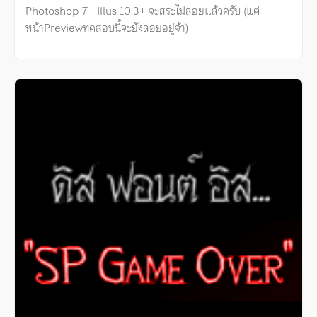
Photoshop 7+ Illus 10.3+ จะสระไม่ลอยแล้วครับ (แต่
หน้าPreviewทดสอบนี้จะยังลอยอยู่จ้า)