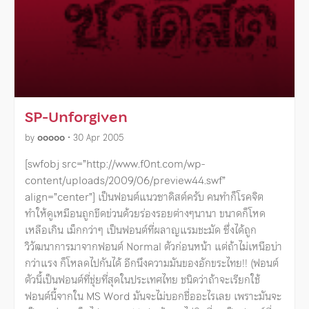
SP-Unforgiven
by
ooooo
•
30 Apr 2005
[swfobj src=”http://www.f0nt.com/wp-
content/uploads/2009/06/preview44.swf”
align=”center”] เป็นฟอนต์แนวซาดิสต์ครับ คนทำก็โรคจิต
ทำให้ดูเหมือนถูกขีดข่วนด้วยร่องรอยต่างๆนานา ขนาดก็โหด
เหลือเกิน เม็กกว่าๆ เป็นฟอนต์ที่ผลาญแรมชะมัด ซึ่งได้ถูก
วิวัฒนาการมาจากฟอนต์ Normal ตัวก่อนหน้า แต่ถ้าไม่เหนือบ่า
กว่าแรง ก็โหลดไปกันได้ อีกนึงความมันของอักขระไทย!! (ฟอนต์
ตัวนี้เป็นฟอนต์ที่ชุ่ยที่สุดในประเทศไทย ชนิดว่าถ้าจะเรียกใช้
ฟอนต์นี้จากใน MS Word มันจะไม่บอกชื่ออะไรเลย เพราะมันจะ